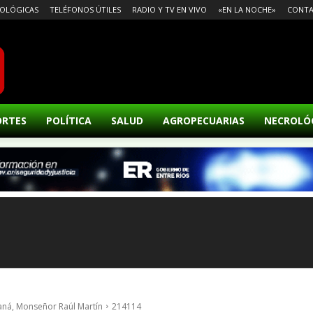
OLÓGICAS
TELÉFONOS ÚTILES
RADIO Y TV EN VIVO
«EN LA NOCHE»
CONT
ORTES
POLÍTICA
SALUD
AGROPECUARIAS
NECROLÓ
raná, Monseñor Raúl Martín
214114