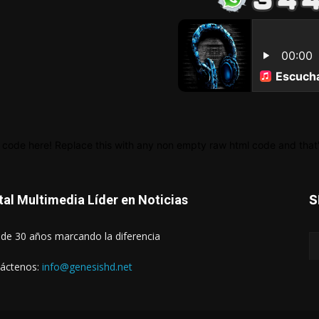
 code here! Replace this with any non empty raw html code and that's
tal Multimedia Líder en Noticias
S
de 30 años marcando la diferencia
áctenos:
info@genesishd.net