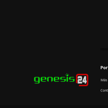
Html
Por
Más 
Cont