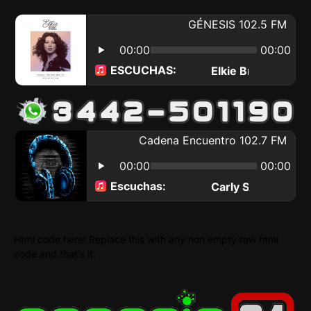
Html code here! Replace this with any non empty raw html
code and that's it.