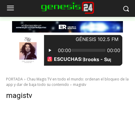
PORTADA
Chau Magis TV en todo el mundo: ordenan el bloqueo de la
app y dar de baja todo su contenido
magistv
magistv