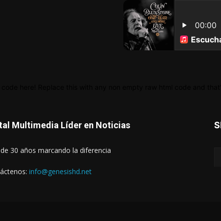
 code here! Replace this with any non empty raw html code and that's
tal Multimedia Líder en Noticias
S
de 30 años marcando la diferencia
áctenos:
info@genesishd.net