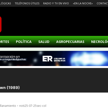
LÓGICAS
TELÉFONOS ÚTILES
RADIO Y TV EN VIVO
«EN LA NOCHE»
CONTAC
ORTES
POLÍTICA
SALUD
AGROPECUARIAS
NECROLÓ
allanamiento
noti25-07-25sec-col