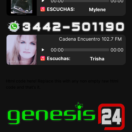
Html code here! Replace this with any non empty raw html
code and that's it.