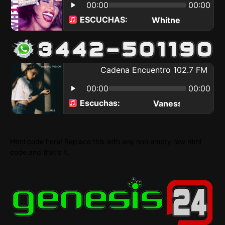
Html code here! Replace this with any non empty raw html
code and that's it.