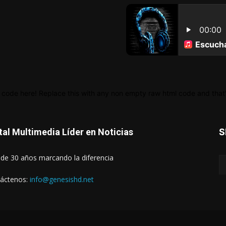
 code here! Replace this with any non empty raw html code and that's
tal Multimedia Líder en Noticias
S
de 30 años marcando la diferencia
áctenos:
info@genesishd.net