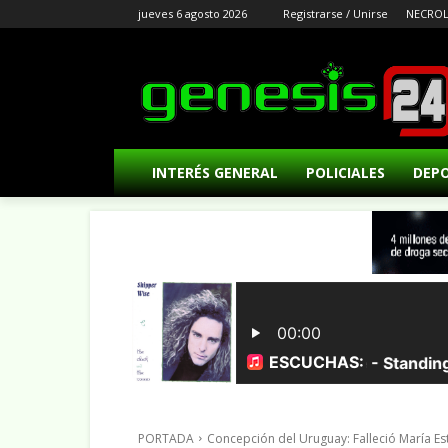
jueves 6 agosto 2026
Registrarse / Unirse
NECROL
INTERÉS GENERAL
POLICIALES
DEP
PORTADA
Concepción del Uruguay: Falleció María Este