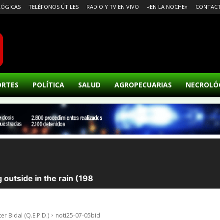
ÓGICAS
TELÉFONOS ÚTILES
RADIO Y TV EN VIVO
«EN LA NOCHE»
CONTAC
ORTES
POLÍTICA
SALUD
AGROPECUARIAS
NECROLÓ
r Bidal (Q.E.P.D.)
noti25-07-05bid