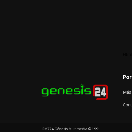
Html
Por
Más 
Cont
LRM774 Génesis Multimedia © 1991