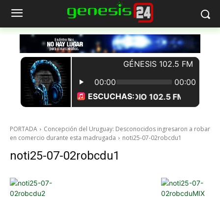
PORTADA
Concepción del Uruguay: Desconocidos ingresaron a robar
en comercio durante esta madrugada
noti25-07-02robcdu1
noti25-07-02robcdu1