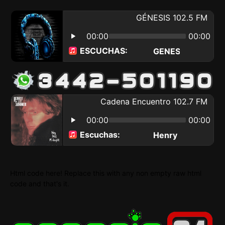
Html code here! Replace this with any non empty raw html
code and that's it.