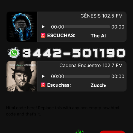
Html code here! Replace this with any non empty raw html
code and that's it.