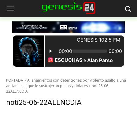
PORTADA
Allanamientos con detenciones por violento asalto a una
anciana a la que le sustrajeron pesos y dólares
noti25-06-
22ALLNCDIA
noti25-06-22ALLNCDIA