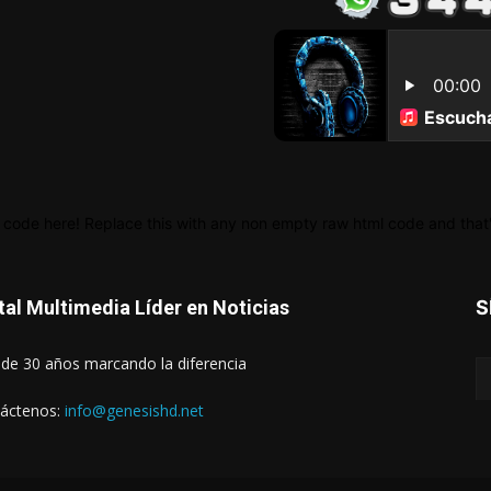
 code here! Replace this with any non empty raw html code and that's
tal Multimedia Líder en Noticias
S
de 30 años marcando la diferencia
áctenos:
info@genesishd.net