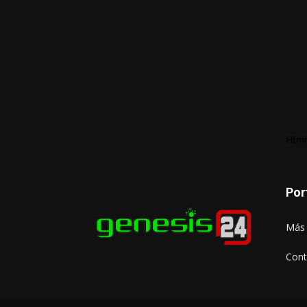
Html
Por
Más 
Cont