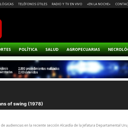
LÓGICAS
TELÉFONOS ÚTILES
RADIO Y TV EN VIVO
«EN LA NOCHE»
CONTA
ORTES
POLÍTICA
SALUD
AGROPECUARIAS
NECROLÓ
 de audiencias en la reciente sección Alcaidía de la Jefatura Departamental Ur