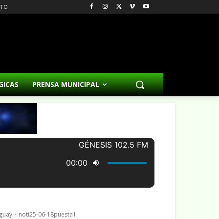
CTO
GICAS
PRENSA MUNICIPAL
uguay
noti25-06-18puesta1