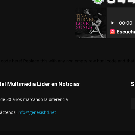
 code here! Replace this with any non empty raw html code and that's
tal Multimedia Líder en Noticias
S
de 30 años marcando la diferencia
áctenos:
info@genesishd.net