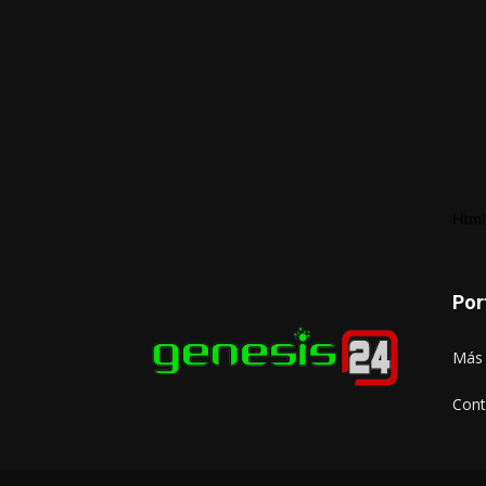
Html
Por
Más 
Cont