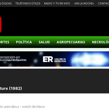
LÓGICAS
TELÉFONOS ÚTILES
RADIO Y TV EN VIVO
«EN LA NOCHE»
CONTA
ORTES
POLÍTICA
SALUD
AGROPECUARIAS
NECROLÓ
ón antirrábica
noti25-06-04zoo