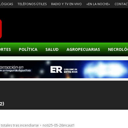
LÓGICAS
TELÉFONOS ÚTILES
RADIO Y TV EN VIVO
«EN LA NOCHE»
CONTAC
ORTES
POLÍTICA
SALUD
AGROPECUARIAS
NECROLÓ
 totales tras incendiarse
noti25-05-26incaut1