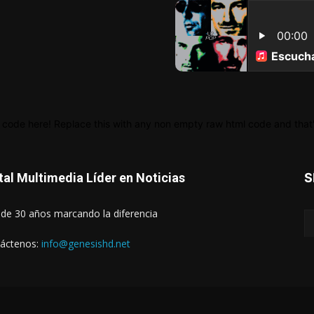
 code here! Replace this with any non empty raw html code and that's
tal Multimedia Líder en Noticias
S
de 30 años marcando la diferencia
áctenos:
info@genesishd.net