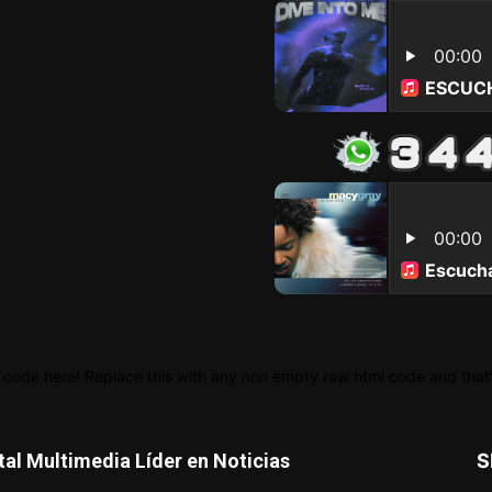
 code here! Replace this with any non empty raw html code and that's
tal Multimedia Líder en Noticias
S