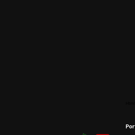
Html
Por