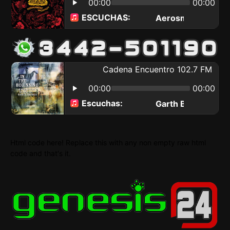
Html code here! Replace this with any non empty raw html
code and that's it.