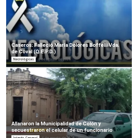
Caseros: Falleció María Dolores Boffelli Vda.
de Coval (Q.E.P.D.)
6 de agosto de 2026
Necrológicas
Allanaron la Municipalidad de Colón y
secuestraron el celular de un funcionario
6 de agosto de 2026
Interés General