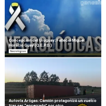
Concepción del Uruguay: Falleció Miguel
Horacio Guay (Q.E.P.D.)
7 de agosto de 2026
Necrológicas
Autovía Artigas: Camión protagonizó un vuelco
tras ser “encerrado” por otro