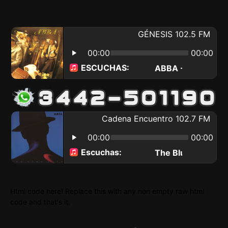
Html code here! Replace this with any non empty raw html
code and that's it.