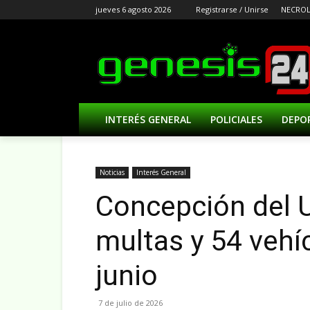
jueves 6 agosto 2026
Registrarse / Unirse
NECROL
INTERÉS GENERAL
POLICIALES
DEPO
Noticias
Interés General
Concepción del 
multas y 54 vehí
junio
7 de julio de 2026