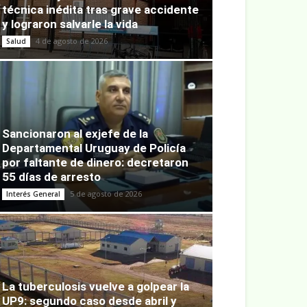
técnica inédita tras grave accidente
y lograron salvarle la vida
4 de agosto de 2026
Salud
Sancionaron al exjefe de la
Departamental Uruguay de Policía
por faltante de dinero: decretaron
55 días de arresto
5 de agosto de 2026
Interés General
La tuberculosis vuelve a golpear la
UP9: segundo caso desde abril y