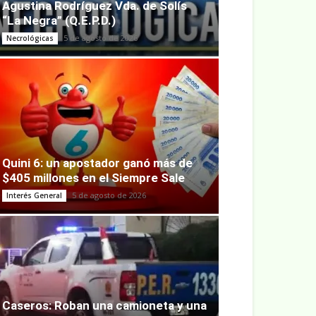
Agustina Rodríguez Vda. de Solís
“La Negra” (Q.E.P.D.)
5 de agosto de 2026
Necrológicas
Quini 6: un apostador ganó más de
$405 millones en el Siempre Sale
5 de agosto de 2026
Interés General
Caseros: Roban una camioneta y una