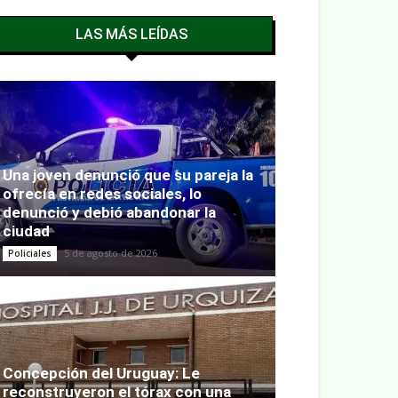
LAS MÁS LEÍDAS
Una joven denunció que su pareja la
ofrecía en redes sociales, lo
denunció y debió abandonar la
ciudad
5 de agosto de 2026
Policiales
Concepción del Uruguay: Le
reconstruyeron el tórax con una