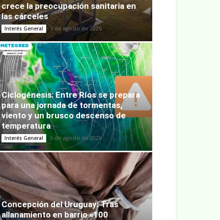
crece la preocupación sanitaria en
las cárceles
5 de agosto de 2026
Interés General
Ciclogénesis: Entre Ríos se prepara
para una jornada de tormentas,
viento y un brusco descenso de
temperatura
5 de agosto de 2026
Interés General
Concepción del Uruguay: Tras
allanamiento en barrio «100