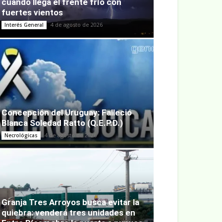
cuándo llega el frente frío con
fuertes vientos
4 de agosto de 2026
Interés General
Concepción del Uruguay: Falleció
Blanca Soledad Ratto (Q.E.P.D.)
4 de agosto de 2026
Necrológicas
Granja Tres Arroyos busca evitar la
quiebra: venderá tres unidades en