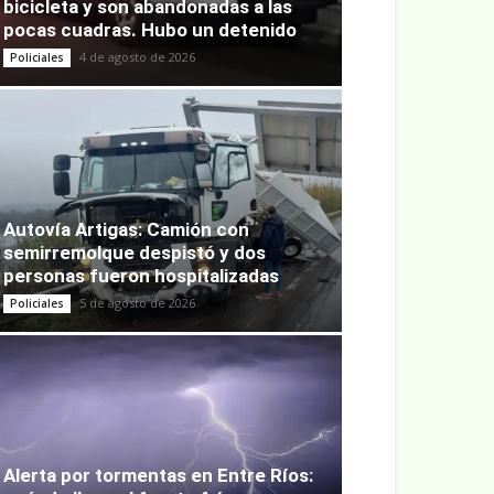
bicicleta y son abandonadas a las
pocas cuadras. Hubo un detenido
4 de agosto de 2026
Policiales
Autovía Artigas: Camión con
semirremolque despistó y dos
personas fueron hospitalizadas
5 de agosto de 2026
Policiales
Alerta por tormentas en Entre Ríos: