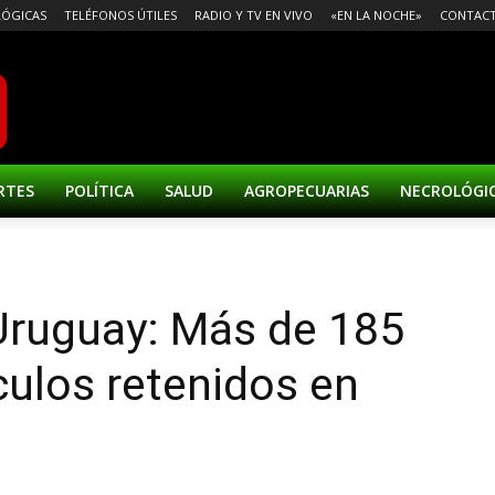
ÓGICAS
TELÉFONOS ÚTILES
RADIO Y TV EN VIVO
«EN LA NOCHE»
CONTAC
RTES
POLÍTICA
SALUD
AGROPECUARIAS
NECROLÓGI
Uruguay: Más de 185
culos retenidos en