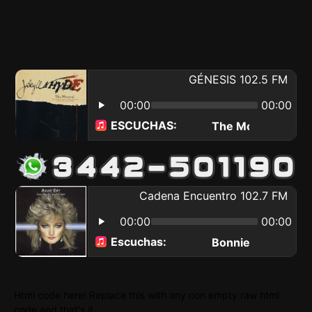
Html code here! Replace this with any non empty raw html
code and that's it.