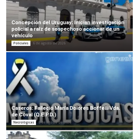
Concepción del Uruguay: Inician investigación
policial a raíz de sospechoso accionar de un
vehículo
6 de agosto de 2026
Policiales
Caseros: Falleció María Dolores Boffelli Vda.
de Coval (Q.E.P.D.)
6 de agosto de 2026
Necrológicas