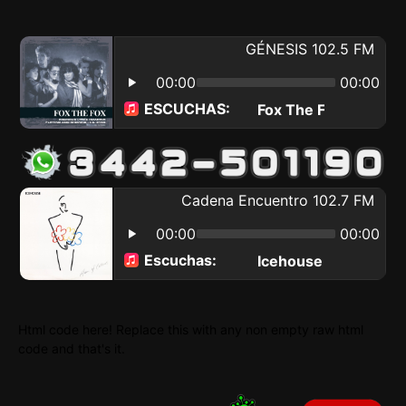
Html code here! Replace this with any non empty raw html
code and that's it.