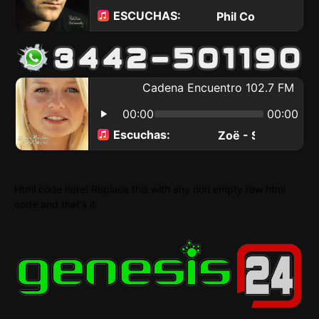
Html code here! Replace this with any non empty raw html
code and that's it.