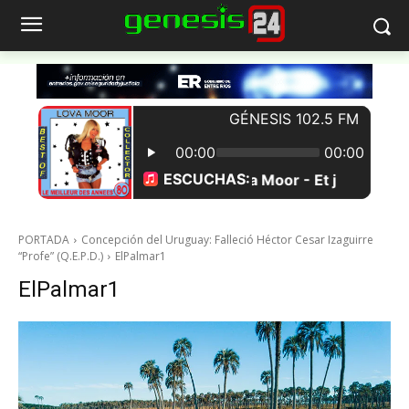
PORTADA
Concepción del Uruguay: Falleció Héctor Cesar Izaguirre
“Profe” (Q.E.P.D.)
ElPalmar1
ElPalmar1