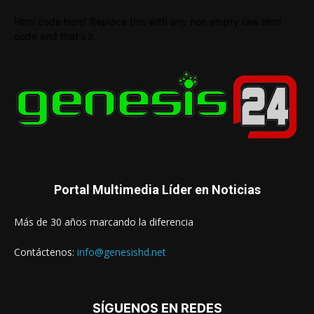
Html code here! Replace this with any non empty raw html
code and that's it.
Portal Multimedia Líder en Noticias
Más de 30 años marcando la diferencia
Contáctenos:
info@genesishd.net
SÍGUENOS EN REDES