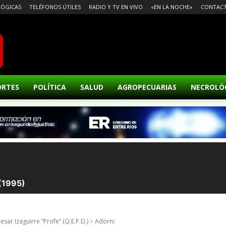
ÓGICAS
TELÉFONOS ÚTILES
RADIO Y TV EN VIVO
«EN LA NOCHE»
CONTAC
ORTES
POLÍTICA
SALUD
AGROPECUARIAS
NECROLÓ
sar Izaguirre “Profe” (Q.E.P.D.)
Adorni