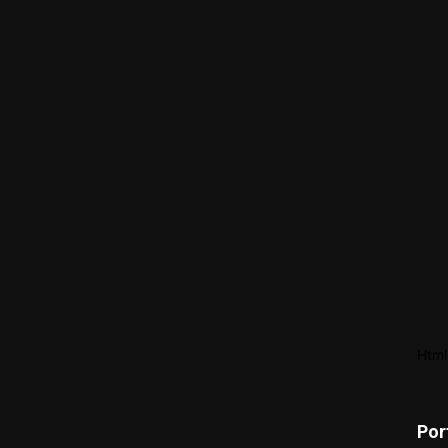
Html
Por