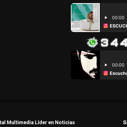
 code here! Replace this with any non empty raw html code and that's
tal Multimedia Líder en Noticias
S