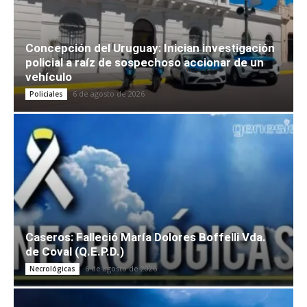
Concepción del Uruguay: Inician investigación
policial a raíz de sospechoso accionar de un
vehículo
6 de agosto de 2026
Policiales
Caseros: Falleció María Dolores Boffelli Vda.
de Coval (Q.E.P.D.)
6 de agosto de 2026
Necrológicas