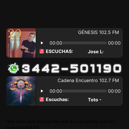
Html code here! Replace this with any non empty raw html
code and that's it.