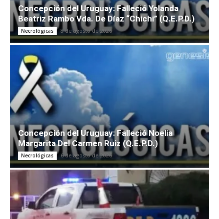
Concepción del Uruguay: Falleció Yolanda
Beatriz Rambo Vda. De Díaz “Chichi” (Q.E.P.D.)
8 de agosto de 2026
Necrológicas
Concepción del Uruguay: Falleció Noelia
Margarita Del Carmen Ruiz (Q.E.P.D.)
6 de agosto de 2026
Necrológicas