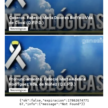
Caseros: Falleció María Dolores Boffelli Vda.
de Coval (Q.E.P.D.)
6 de agosto de 2026
Necrológicas
Pronunciamiento: Falleció Marta Adelina
Rodríguez Vda. de Núñez (Q.E.P.D.)
6 de agosto de 2026
Necrológicas