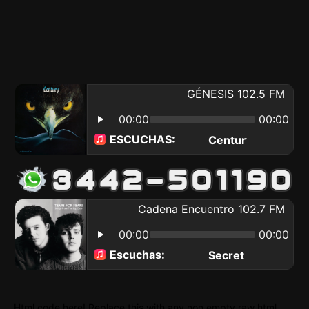
Html code here! Replace this with any non empty raw html