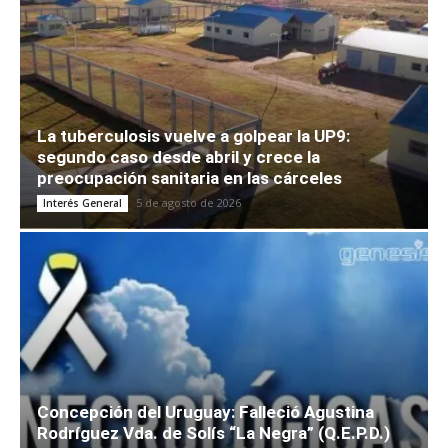
La tuberculosis vuelve a golpear la UP9:
segundo caso desde abril y crece la
preocupación sanitaria en las cárceles
5 de agosto de 2026
Interés General
Concepción del Uruguay: Falleció Agustina
Rodríguez Vda. de Solís “La Negra” (Q.E.P.D.)