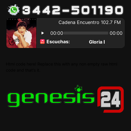
Html code here! Replace this with any non empty raw html
code and that's it.