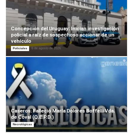
Concepción del Uruguay: Inician investigación
policial a raíz de sospechoso accionar de un
vehículo
6 de agosto de 2026
Policiales
Caseros: Falleció María Dolores Boffelli Vda.
de Coval (Q.E.P.D.)
6 de agosto de 2026
Necrológicas