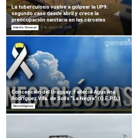
La tuberculosis vuelve a golpear la UP9:
segundo caso desde abril y crece la
preocupación sanitaria en las cárceles
5 de agosto de 2026
Interés General
Concepción del Uruguay: Falleció Agustina
Rodríguez Vda. de Solís “La Negra” (Q.E.P.D.)
5 de agosto de 2026
Necrológicas