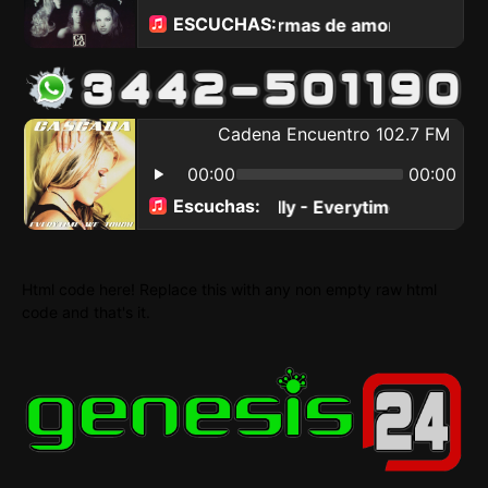
Html code here! Replace this with any non empty raw html
code and that's it.