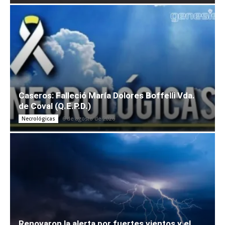
Caseros: Falleció María Dolores Boffelli Vda.
de Coval (Q.E.P.D.)
6 de agosto de 2026
Necrológicas
Renovaron la alerta por fuertes vientos y el