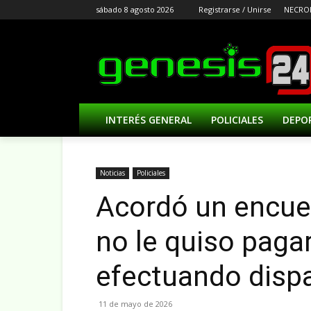
sábado 8 agosto 2026
Registrarse / Unirse
NECRO
INTERÉS GENERAL
POLICIALES
DEPO
Noticias
Policiales
Acordó un encue
no le quiso paga
efectuando disp
11 de mayo de 2026