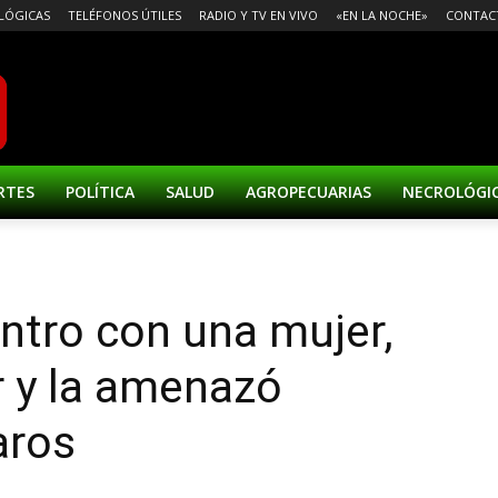
LÓGICAS
TELÉFONOS ÚTILES
RADIO Y TV EN VIVO
«EN LA NOCHE»
CONTAC
RTES
POLÍTICA
SALUD
AGROPECUARIAS
NECROLÓGI
ntro con una mujer,
r y la amenazó
aros