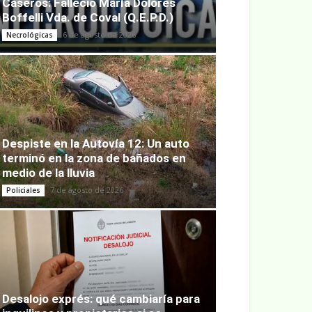
Caseros: Falleció María Dolores
Boffelli Vda. de Coval (Q.E.P.D.)
6 de agosto de 2026
Necrológicas
Despiste en la Autovía 12: Un auto
terminó en la zona de bañados en
medio de la lluvia
7 de agosto de 2026
Policiales
Desalojo exprés: qué cambiaría para