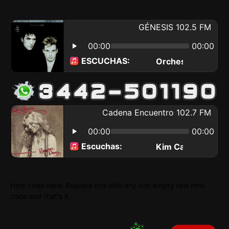
Html code here! Replace this with any non empty raw html
code and that's it.