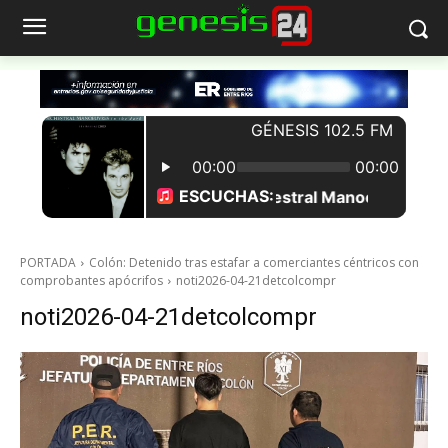
PORTADA
Colón: Detenido tras estafar a comerciantes céntricos con
comprobantes apócrifos
noti2026-04-21detcolcompr
noti2026-04-21detcolcompr