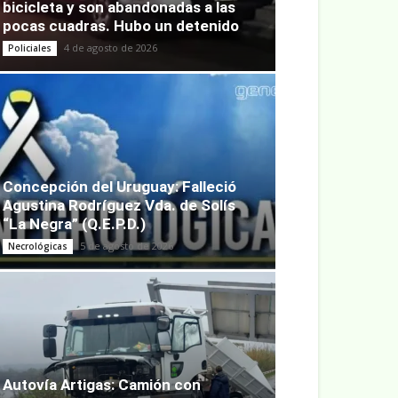
bicicleta y son abandonadas a las
pocas cuadras. Hubo un detenido
4 de agosto de 2026
Policiales
Concepción del Uruguay: Falleció
Agustina Rodríguez Vda. de Solís
“La Negra” (Q.E.P.D.)
5 de agosto de 2026
Necrológicas
Autovía Artigas: Camión con