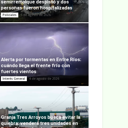
semirremolque despistó y dos
personas fueron hospitalizadas
5 de agosto de 2026
Policiales
Alerta por tormentas en Entre Ríos:
cuándo llega el frente frío con
fuertes vientos
4 de agosto de 2026
Interés General
Granja Tres Arroyos busca evitar la
quiebra: venderá tres unidades en