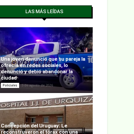
LAS MÁS LEÍDAS
Una joven denunció que su pareja la
ofrecía en redes sociales, lo
denunció y debió abandonar la
ciudad
5 de agosto de 2026
Policiales
Concepción del Uruguay: Le
reconstruyeron el tórax con una