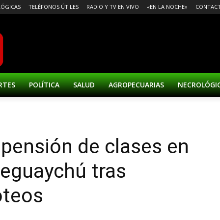
ÓGICAS
TELÉFONOS ÚTILES
RADIO Y TV EN VIVO
«EN LA NOCHE»
CONTAC
RTES
POLÍTICA
SALUD
AGROPECUARIAS
NECROLÓGI
pensión de clases en
leguaychú tras
oteos