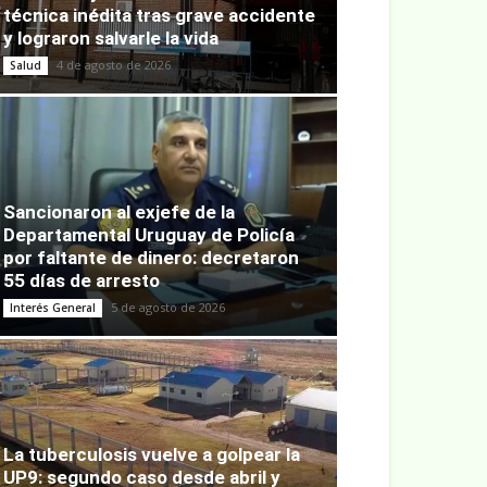
técnica inédita tras grave accidente
y lograron salvarle la vida
4 de agosto de 2026
Salud
Sancionaron al exjefe de la
Departamental Uruguay de Policía
por faltante de dinero: decretaron
55 días de arresto
5 de agosto de 2026
Interés General
La tuberculosis vuelve a golpear la
UP9: segundo caso desde abril y