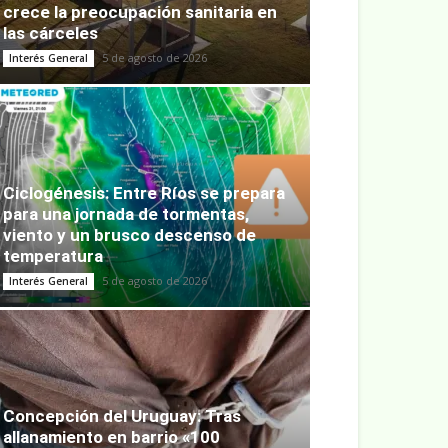
crece la preocupación sanitaria en
las cárceles
5 de agosto de 2026
Interés General
Ciclogénesis: Entre Ríos se prepara
para una jornada de tormentas,
viento y un brusco descenso de
temperatura
5 de agosto de 2026
Interés General
Concepción del Uruguay: Tras
allanamiento en barrio «100