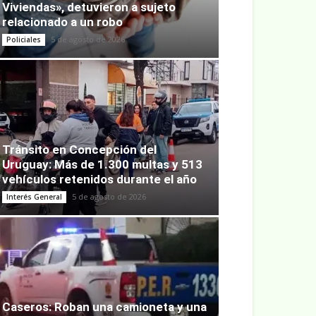
Viviendas», detuvieron a sujeto
relacionado a un robo
5 de agosto de 2026
Policiales
Tránsito en Concepción del
Uruguay: Más de 1.300 multas y 513
vehículos retenidos durante el año
5 de agosto de 2026
Interés General
Caseros: Roban una camioneta y una