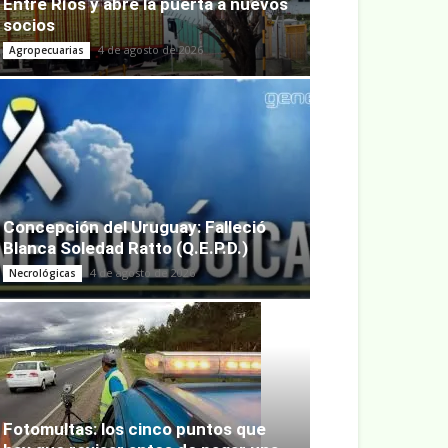
Entre Ríos y abre la puerta a nuevos
socios
4 de agosto de 2026
Agropecuarias
Concepción del Uruguay: Falleció
Blanca Soledad Ratto (Q.E.P.D.)
4 de agosto de 2026
Necrológicas
Fotomultas: los cinco puntos que