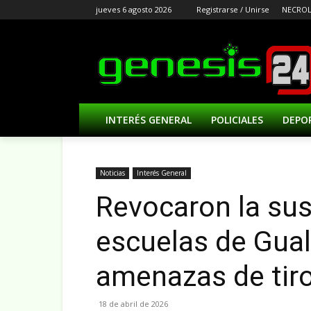
jueves 6 agosto 2026
Registrarse / Unirse
NECROL
INTERÉS GENERAL
POLICIALES
DEPO
Noticias
Interés General
Revocaron la sus
escuelas de Gua
amenazas de tir
18 de abril de 2026