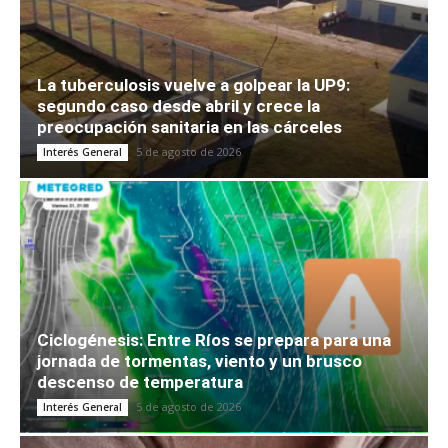
La tuberculosis vuelve a golpear la UP9:
segundo caso desde abril y crece la
preocupación sanitaria en las cárceles
5 de agosto de 2026
Interés General
Ciclogénesis: Entre Ríos se prepara para una
jornada de tormentas, viento y un brusco
descenso de temperatura
5 de agosto de 2026
Interés General