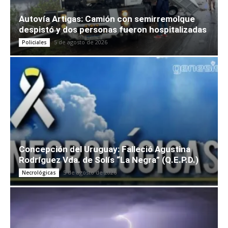
Autovía Artigas: Camión con semirremolque
despistó y dos personas fueron hospitalizadas
5 de agosto de 2026
Policiales
Concepción del Uruguay: Falleció Agustina
Rodríguez Vda. de Solís “La Negra” (Q.E.P.D.)
5 de agosto de 2026
Necrológicas