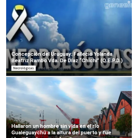
Concepción del Uruguay: Falleció Yolanda
Beatriz Rambo Vda. De Díaz “Chichi” (Q.E.P.D.)
8 de agosto de 2026
Necrológicas
Hallaron un hombre sin vida en el río
Gualeguaychú a la altura del puerto y fue