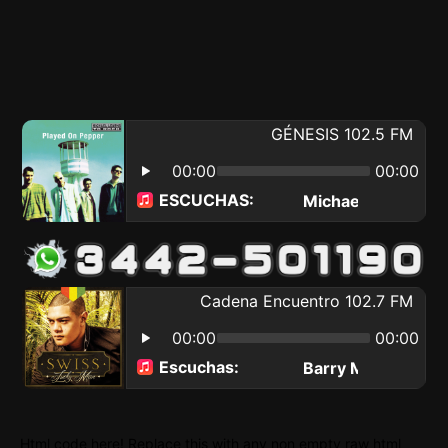
Html code here! Replace this with any non empty raw html