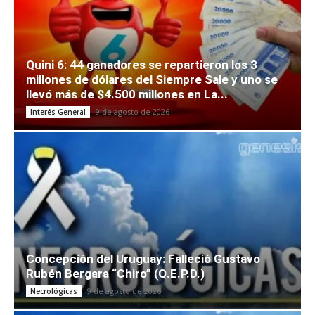
Quini 6: 44 ganadores se repartieron los 3
millones de dólares del Siempre Sale y uno se
llevó más de $4.500 millones en La...
9 de agosto de 2026
Interés General
Concepción del Uruguay: Falleció Gustavo
Rubén Bergara “Chiro” (Q.E.P.D.)
9 de agosto de 2026
Necrológicas