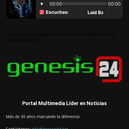
Html code here! Replace this with any non empty raw html
code and that's it.
Portal Multimedia Líder en Noticias
Más de 30 años marcando la diferencia
Contáctenos:
info@genesishd.net