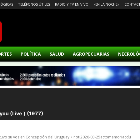
ÓGICAS
TELÉFONOS ÚTILES
RADIO Y TV EN VIVO
«EN LA NOCHE»
CONTAC
ORTES
POLÍTICA
SALUD
AGROPECUARIAS
NECROLÓ
 tuvo su voz en Concepción del Uruguay
noti2026-03-25actomemoriacdu