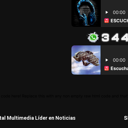
 code here! Replace this with any non empty raw html code and that's
tal Multimedia Líder en Noticias
S