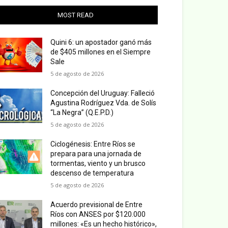
MOST READ
Quini 6: un apostador ganó más
de $405 millones en el Siempre
Sale
5 de agosto de 2026
Concepción del Uruguay: Falleció
Agustina Rodríguez Vda. de Solís
“La Negra” (Q.E.P.D.)
5 de agosto de 2026
Ciclogénesis: Entre Ríos se
prepara para una jornada de
tormentas, viento y un brusco
descenso de temperatura
5 de agosto de 2026
Acuerdo previsional de Entre
Ríos con ANSES por $120.000
millones: «Es un hecho histórico»,