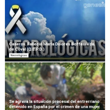
Caseros: Falleció María Dolores Boffelli Vda.
de Coval (Q.E.P.D.)
6 de agosto de 2026
Necrológicas
Se agrava la situación procesal del entrerriano
detenido en España por el crimen de una mujer