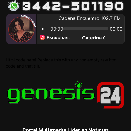
Html code here! Replace this with any non empty raw html
code and that's it.
Portal Multimedia Líder en Noticias