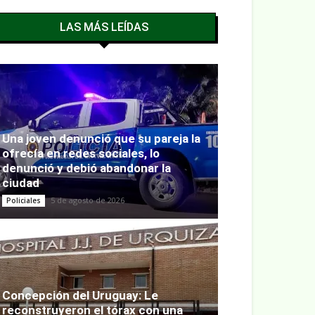
LAS MÁS LEÍDAS
Una joven denunció que su pareja la
ofrecía en redes sociales, lo
denunció y debió abandonar la
ciudad
5 de agosto de 2026
Policiales
Concepción del Uruguay: Le
reconstruyeron el tórax con una