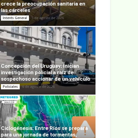
crece la preocupación sanitaria en
las cárceles
5 de agosto de 2026
Interés General
Concepción del Uruguay: Inician
investigación policial a raíz de
sospechoso accionar de un vehículo
6 de agosto de 2026
Policiales
Ciclogénesis: Entre Ríos se prepara
para una jornada de tormentas,