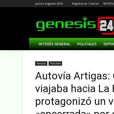
jueves 6 agosto 2026
Registrarse / Unirse
NECROL
INTERÉS GENERAL
POLICIALES
DEPO
Noticias
Policiales
Autovía Artigas:
viajaba hacia La 
protagonizó un v