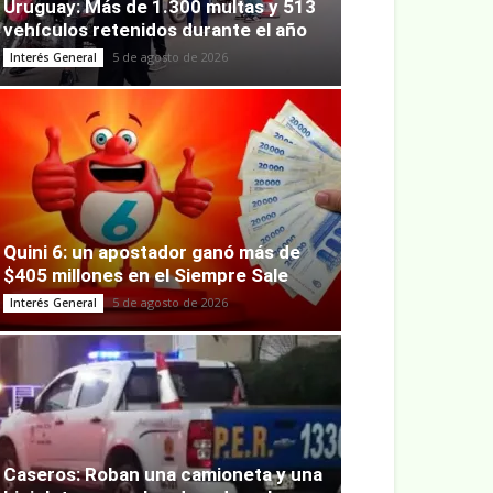
Uruguay: Más de 1.300 multas y 513
vehículos retenidos durante el año
5 de agosto de 2026
Interés General
Quini 6: un apostador ganó más de
$405 millones en el Siempre Sale
5 de agosto de 2026
Interés General
Caseros: Roban una camioneta y una