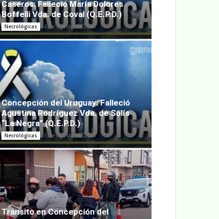
Caseros: Falleció María Dolores
Boffelli Vda. de Coval (Q.E.P.D.)
6 de agosto de 2026
Necrológicas
Concepción del Uruguay: Falleció
Agustina Rodríguez Vda. de Solís
“La Negra” (Q.E.P.D.)
5 de agosto de 2026
Necrológicas
Tránsito en Concepción del