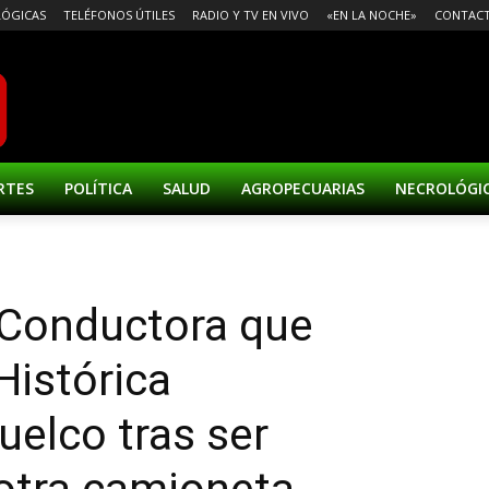
ÓGICAS
TELÉFONOS ÚTILES
RADIO Y TV EN VIVO
«EN LA NOCHE»
CONTAC
RTES
POLÍTICA
SALUD
AGROPECUARIAS
NECROLÓGI
 Conductora que
Histórica
uelco tras ser