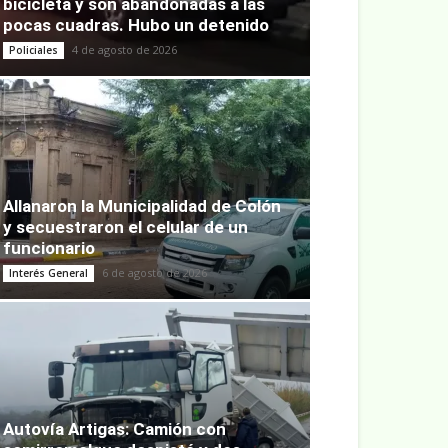
bicicleta y son abandonadas a las
pocas cuadras. Hubo un detenido
4 de agosto de 2026
Policiales
Allanaron la Municipalidad de Colón
y secuestraron el celular de un
funcionario
6 de agosto de 2026
Interés General
Autovía Artigas: Camión con