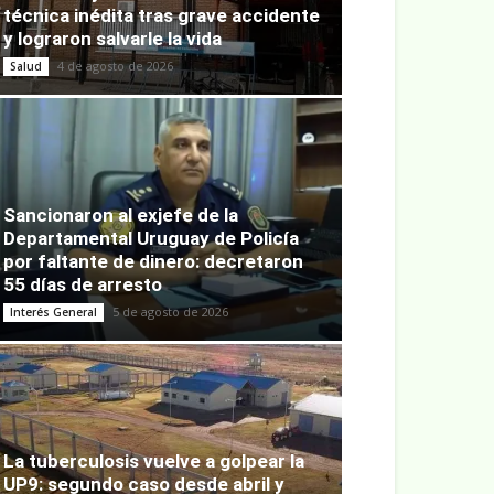
técnica inédita tras grave accidente
y lograron salvarle la vida
4 de agosto de 2026
Salud
Sancionaron al exjefe de la
Departamental Uruguay de Policía
por faltante de dinero: decretaron
55 días de arresto
5 de agosto de 2026
Interés General
La tuberculosis vuelve a golpear la
UP9: segundo caso desde abril y