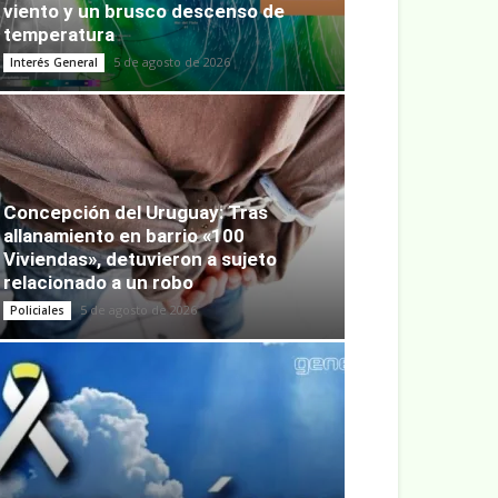
viento y un brusco descenso de
temperatura
5 de agosto de 2026
Interés General
Concepción del Uruguay: Tras
allanamiento en barrio «100
Viviendas», detuvieron a sujeto
relacionado a un robo
5 de agosto de 2026
Policiales