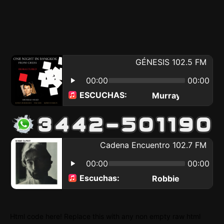
Html code here! Replace this with any non empty raw html