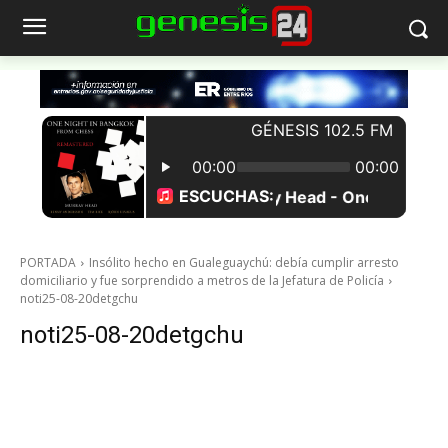
PORTADA
Insólito hecho en Gualeguaychú: debía cumplir arresto
domiciliario y fue sorprendido a metros de la Jefatura de Policía
noti25-08-20detgchu
noti25-08-20detgchu