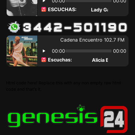
Html code here! Replace this with any non empty raw html
code and that's it.