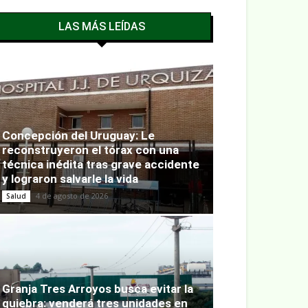
LAS MÁS LEÍDAS
Concepción del Uruguay: Le
reconstruyeron el tórax con una
técnica inédita tras grave accidente
y lograron salvarle la vida
4 de agosto de 2026
Salud
Granja Tres Arroyos busca evitar la
quiebra: venderá tres unidades en