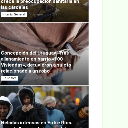
crece la preocupación sanitaria en
las cárceles
5 de agosto de 2026
Interés General
Concepción del Uruguay: Tras
allanamiento en barrio «100
Viviendas», detuvieron a sujeto
relacionado a un robo
5 de agosto de 2026
Policiales
Heladas intensas en Entre Ríos: