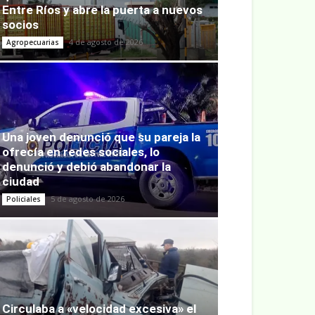
Entre Ríos y abre la puerta a nuevos
socios
4 de agosto de 2026
Agropecuarias
Una joven denunció que su pareja la
ofrecía en redes sociales, lo
denunció y debió abandonar la
ciudad
5 de agosto de 2026
Policiales
Circulaba a «velocidad excesiva» el