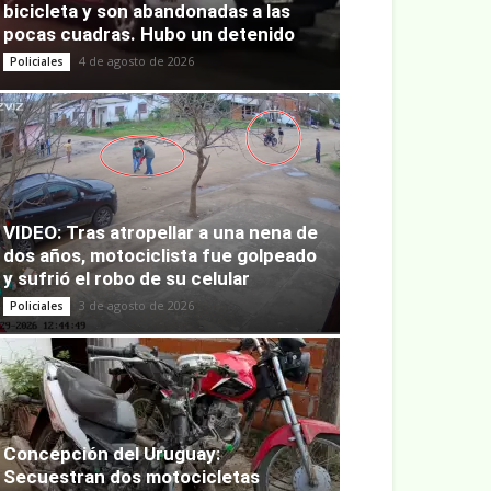
bicicleta y son abandonadas a las
pocas cuadras. Hubo un detenido
4 de agosto de 2026
Policiales
VIDEO: Tras atropellar a una nena de
dos años, motociclista fue golpeado
y sufrió el robo de su celular
3 de agosto de 2026
Policiales
Concepción del Uruguay:
Secuestran dos motocicletas