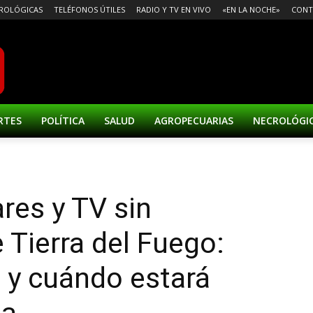
ROLÓGICAS
TELÉFONOS ÚTILES
RADIO Y TV EN VIVO
«EN LA NOCHE»
CONT
RTES
POLÍTICA
SALUD
AGROPECUARIAS
NECROLÓGI
res y TV sin
Tierra del Fuego:
 y cuándo estará