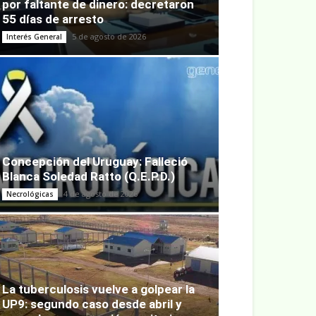
por faltante de dinero: decretaron
55 días de arresto
5 de agosto de 2026
Interés General
Concepción del Uruguay: Falleció
Blanca Soledad Ratto (Q.E.P.D.)
4 de agosto de 2026
Necrológicas
La tuberculosis vuelve a golpear la
UP9: segundo caso desde abril y