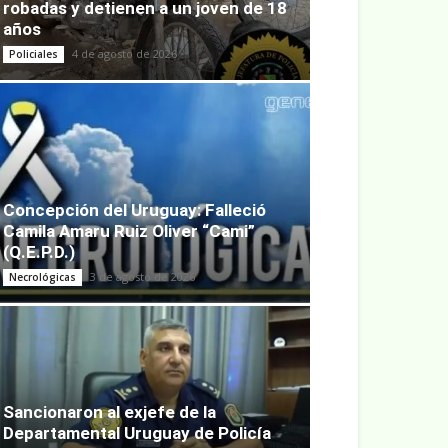
robadas y detienen a un joven de 18
años
4 de agosto de 2026
Policiales
Concepción del Uruguay: Falleció
Camila Amaru Ruiz Oliver “Cami”
(Q.E.P.D.)
3 de agosto de 2026
Necrológicas
Sancionaron al exjefe de la
Departamental Uruguay de Policía