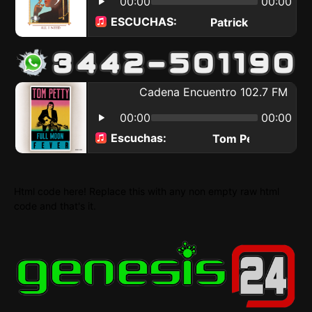
Html code here! Replace this with any non empty raw html
code and that's it.