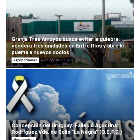
Granja Tres Arroyos busca evitar la quiebra:
venderá tres unidades en Entre Ríos y abre la
puerta a nuevos socios
4 de agosto de 2026
Agropecuarias
Concepción del Uruguay: Falleció Agustina
Rodríguez Vda. de Solís “La Negra” (Q.E.P.D.)
5 de agosto de 2026
Necrológicas