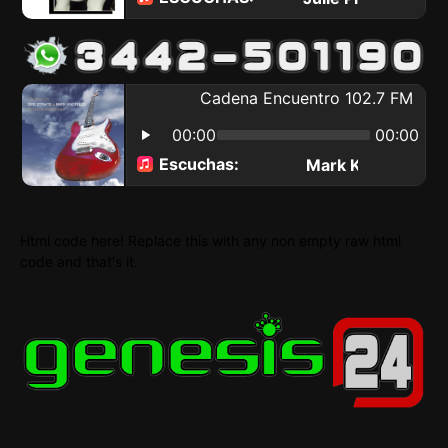
Html code here! Replace this with any non empty raw html
code and that's it.