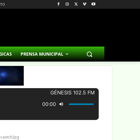
CTO
GICAS
PRENSA MUNICIPAL
ecautch2pg