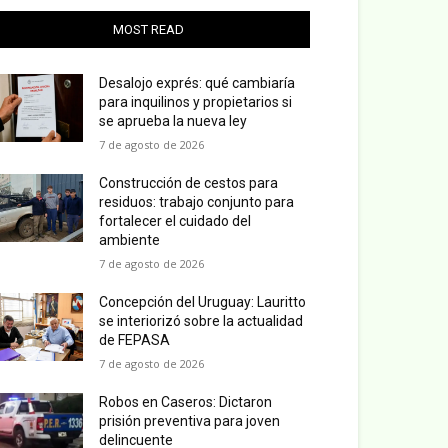
MOST READ
Desalojo exprés: qué cambiaría
para inquilinos y propietarios si
se aprueba la nueva ley
7 de agosto de 2026
Construcción de cestos para
residuos: trabajo conjunto para
fortalecer el cuidado del
ambiente
7 de agosto de 2026
Concepción del Uruguay: Lauritto
se interiorizó sobre la actualidad
de FEPASA
7 de agosto de 2026
Robos en Caseros: Dictaron
prisión preventiva para joven
delincuente