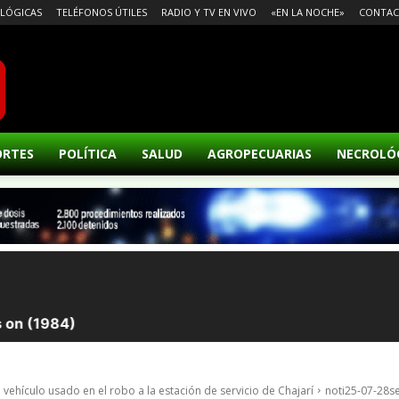
LÓGICAS
TELÉFONOS ÚTILES
RADIO Y TV EN VIVO
«EN LA NOCHE»
CONTA
ORTES
POLÍTICA
SALUD
AGROPECUARIAS
NECROLÓ
vehículo usado en el robo a la estación de servicio de Chajarí
noti25-07-28s