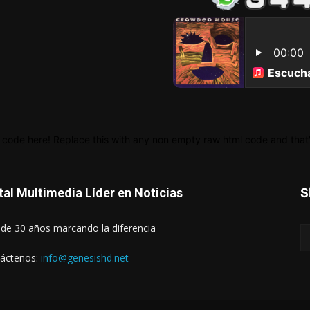
 code here! Replace this with any non empty raw html code and that's
tal Multimedia Líder en Noticias
S
de 30 años marcando la diferencia
áctenos:
info@genesishd.net