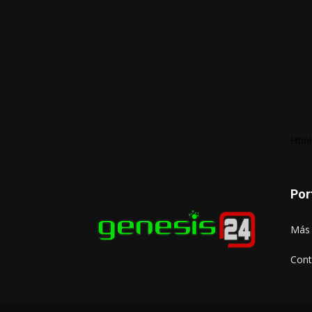
Html
Por
Más 
Cont