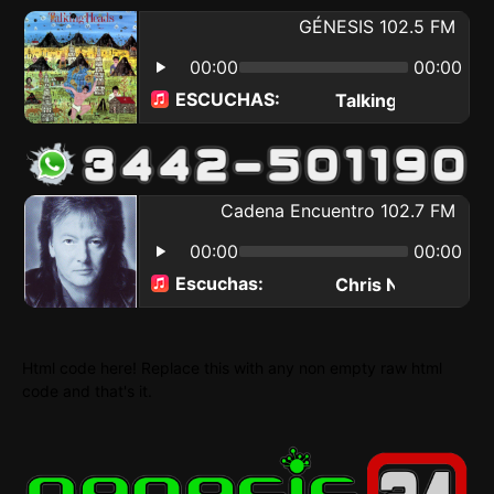
Html code here! Replace this with any non empty raw html
code and that's it.