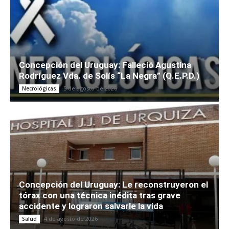
Concepción del Uruguay: Falleció Agustina
Rodríguez Vda. de Solís “La Negra” (Q.E.P.D.)
5 de agosto de 2026
Necrológicas
Concepción del Uruguay: Le reconstruyeron el
tórax con una técnica inédita tras grave
accidente y lograron salvarle la vida
4 de agosto de 2026
Salud