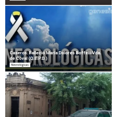
Caseros: Falleció María Dolores Boffelli Vda.
de Coval (Q.E.P.D.)
6 de agosto de 2026
Necrológicas