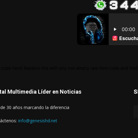
 code here! Replace this with any non empty raw html code and that's
tal Multimedia Líder en Noticias
S
de 30 años marcando la diferencia
áctenos:
info@genesishd.net