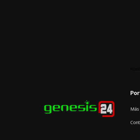
Html
Por
Más 
Cont