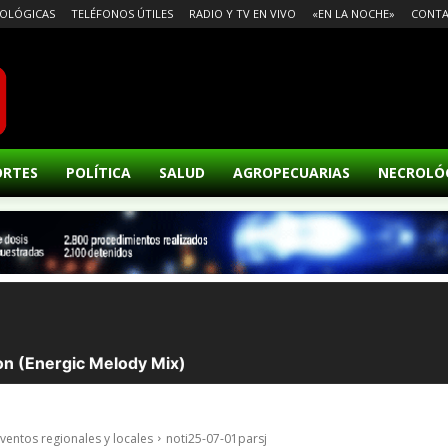
OLÓGICAS
TELÉFONOS ÚTILES
RADIO Y TV EN VIVO
«EN LA NOCHE»
CONT
ORTES
POLÍTICA
SALUD
AGROPECUARIAS
NECROLÓ
eventos regionales y locales
noti25-07-01parsj