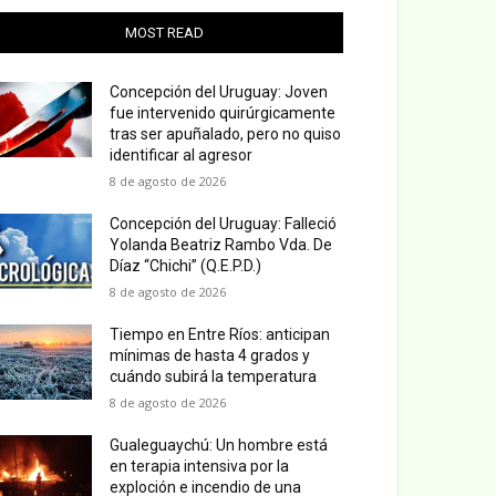
MOST READ
Concepción del Uruguay: Joven
fue intervenido quirúrgicamente
tras ser apuñalado, pero no quiso
identificar al agresor
8 de agosto de 2026
Concepción del Uruguay: Falleció
Yolanda Beatriz Rambo Vda. De
Díaz “Chichi” (Q.E.P.D.)
8 de agosto de 2026
Tiempo en Entre Ríos: anticipan
mínimas de hasta 4 grados y
cuándo subirá la temperatura
8 de agosto de 2026
Gualeguaychú: Un hombre está
en terapia intensiva por la
exploción e incendio de una