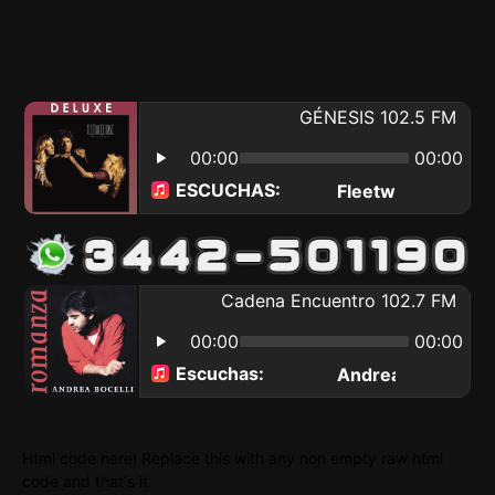
Html code here! Replace this with any non empty raw html
code and that's it.