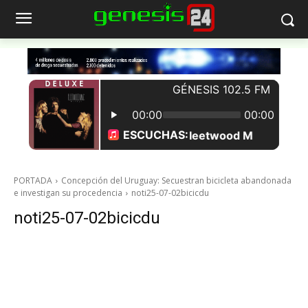
PORTADA
Concepción del Uruguay: Secuestran bicicleta abandonada
e investigan su procedencia
noti25-07-02bicicdu
noti25-07-02bicicdu