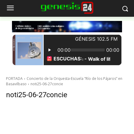
PORTADA
Concierto de la Orquesta-Escuela “Río de los Pájaros” en
Basavilbaso
noti25-06-27concie
noti25-06-27concie