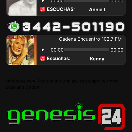
Html code here! Replace this with any non empty raw html
code and that's it.