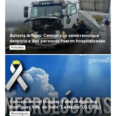
Autovía Artigas: Camión con semirremolque
despistó y dos personas fueron hospitalizadas
5 de agosto de 2026
Policiales
Concepción del Uruguay: Falleció Agustina
Rodríguez Vda. de Solís “La Negra” (Q.E.P.D.)
5 de agosto de 2026
Necrológicas